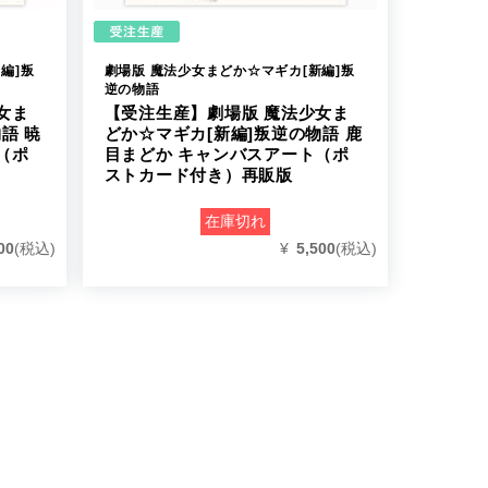
編]叛
劇場版 魔法少女まどか☆マギカ[新編]叛
逆の物語
女ま
【受注生産】劇場版 魔法少女ま
語 暁
どか☆マギカ[新編]叛逆の物語 鹿
（ポ
目まどか キャンバスアート（ポ
ストカード付き）再販版
在庫切れ
00
(税込)
¥
5,500
(税込)