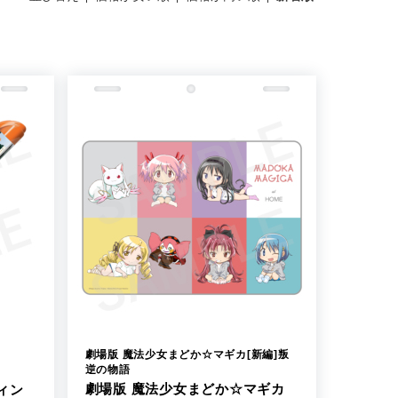
劇場版 魔法少女まどか☆マギカ[新編]叛
逆の物語
劇場版 魔法少女まどか☆マギカ
ィン