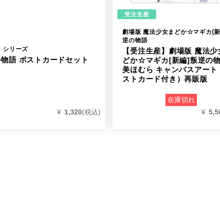
劇場版 魔法少女まどか☆マギカ[新
逆の物語
〉シリーズ
【受注生産】劇場版 魔法少
終物語 ポストカードセット
どか☆マギカ[新編]叛逆の物
美ほむら キャンバスアート
ストカード付き）再販版
在庫切れ
¥
1,320
(税込)
¥
5,5