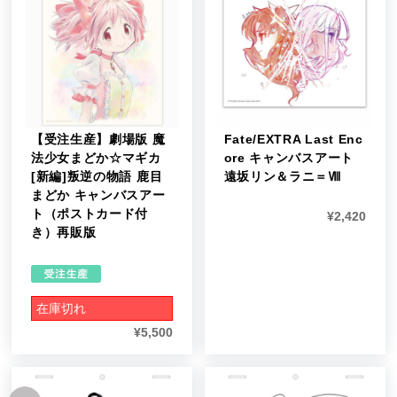
【受注生産】劇場版 魔
Fate/EXTRA Last Enc
法少女まどか☆マギカ
ore キャンバスアート
[新編]叛逆の物語 鹿目
遠坂リン＆ラニ＝Ⅷ
まどか キャンバスアー
ト（ポストカード付
¥
2,420
き）再販版
在庫切れ
¥
5,500