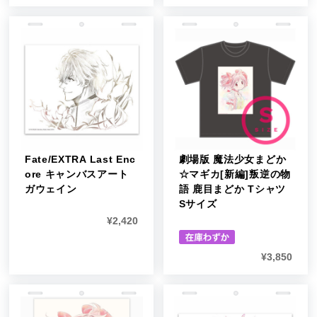
Fate/EXTRA Last Enc
劇場版 魔法少女まどか
ore キャンバスアート
☆マギカ[新編]叛逆の物
ガウェイン
語 鹿目まどか Tシャツ
Sサイズ
¥
2,420
¥
3,850