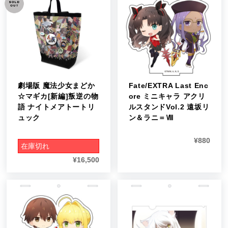
劇場版 魔法少女まどか
Fate/EXTRA Last Enc
☆マギカ[新編]叛逆の物
ore ミニキャラ アクリ
語 ナイトメアトートリ
ルスタンドVol.2 遠坂リ
ュック
ン＆ラニ＝Ⅷ
¥
880
在庫切れ
¥
16,500