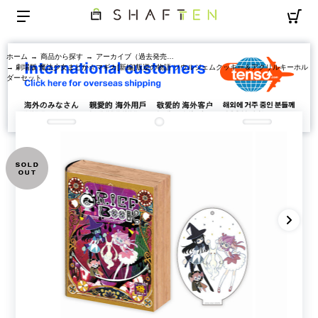
ホーム
→
商品から探す
→
アーカイブ（過去発売商品）
→ 劇場版 魔法少女まどか☆マギカ[新編]叛逆の物語 ソウルジェムクッキー＆アクリルキーホル
ダーセット