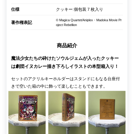
仕様
クッキー:個包装７枚入り
© Magica Quartet/Aniplex・Madoka Movie Pr
著作権表記
oject Rebellion
商品紹介
魔法少女たちの砕けたソウルジェムが入ったクッキー
は劇団イヌカレー描き下ろしイラストの本型箱入り！
セットのアクリルキーホルダーはスタンドにもなる台座付
きで空いた箱の中に飾って楽しむこともできます。