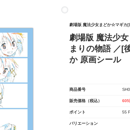
劇場版 魔法少女まどか☆マギカ[
劇場版 魔法少女
まりの物語 ／[
か 原画シール
商品番号
SH0
販売価格（税込）
60
ポイント
55 P
バリエーション