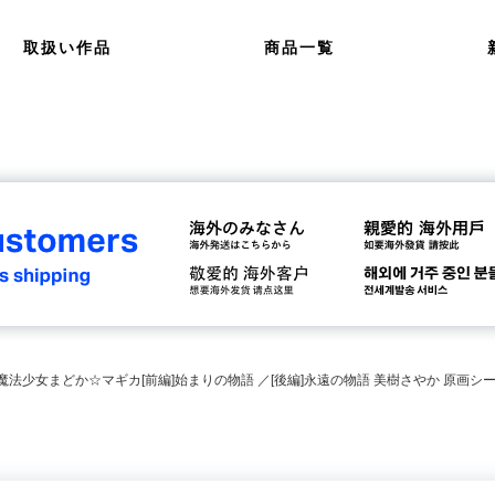
取扱い作品
商品一覧
 魔法少女まどか☆マギカ[前編]始まりの物語 ／[後編]永遠の物語 美樹さやか 原画シ