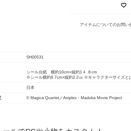
アイテムについてのお問い
SH00531
シール台紙 横約10cm×縦約1４.８cm
※シール横約8.7cm×縦約2.2㎝ ※キャラクターサイズ
日本
記
© Magica Quartet／Aniplex・Madoka Movie Project