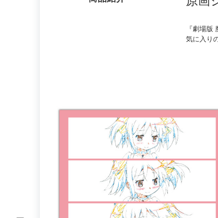
原画
『劇場版 
気に入り