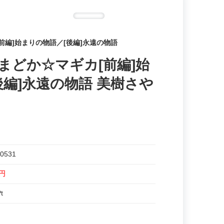
前編]始まりの物語／[後編]永遠の物語
まどか☆マギカ[前編]始
後編]永遠の物語 美樹さや
0531
5円
t