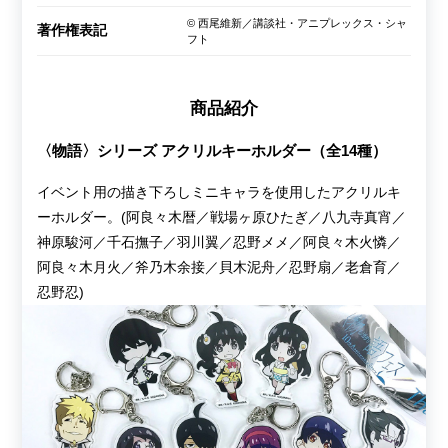
© 西尾維新／講談社・アニプレックス・シャ
著作権表記
フト
商品紹介
〈物語〉シリーズ アクリルキーホルダー（全14種）
イベント用の描き下ろしミニキャラを使用したアクリルキ
ーホルダー。(阿良々木暦／戦場ヶ原ひたぎ／八九寺真宵／
神原駿河／千石撫子／羽川翼／忍野メメ／阿良々木火憐／
阿良々木月火／斧乃木余接／貝木泥舟／忍野扇／老倉育／
忍野忍)