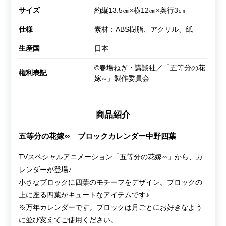
サイズ
約縦13.5㎝×横12㎝×奥行3㎝
仕様
素材：ABS樹脂、アクリル、紙
生産国
日本
©春場ねぎ・講談社／「五等分の花
権利表記
嫁∽」製作委員会
商品紹介
五等分の花嫁∽ ブロックカレンダー中野四葉
TVスペシャルアニメーション「五等分の花嫁∽」から、カ
レンダーが登場♪
小さなブロックに四葉のモチーフをデザイン。ブロックの
上に座る四葉がキュートなアイテムです♪
※万年カレンダーです。ブロックは月ごとにお好きなよう
に並び変えてご使用ください。