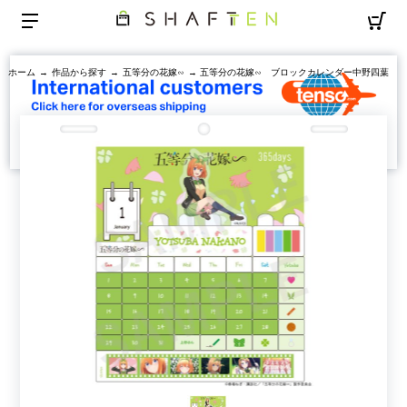
ホーム
→
作品から探す
→
五等分の花嫁∽
→ 五等分の花嫁∽ ブロックカレンダー中野四葉