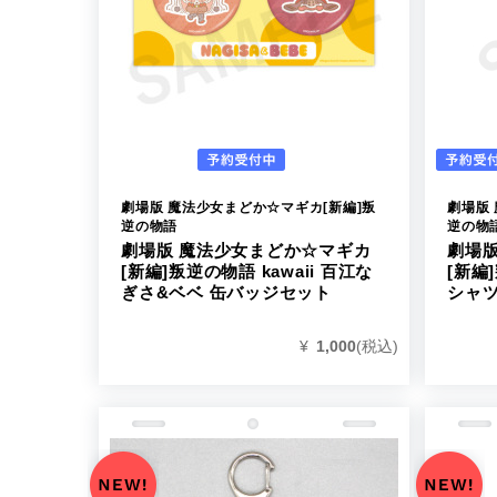
劇場版 魔法少女まどか☆マギカ[新編]叛
劇場版
逆の物語
逆の物
劇場版 魔法少女まどか☆マギカ
劇場
[新編]叛逆の物語 kawaii 百江な
[新編]
ぎさ&ベベ 缶バッジセット
シャツ
¥
1,000
(税込)