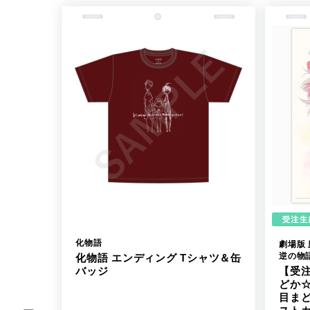
化物語
劇場版
逆の物
化物語 エンディング Tシャツ＆缶
【受
バッジ
どか☆
目ま