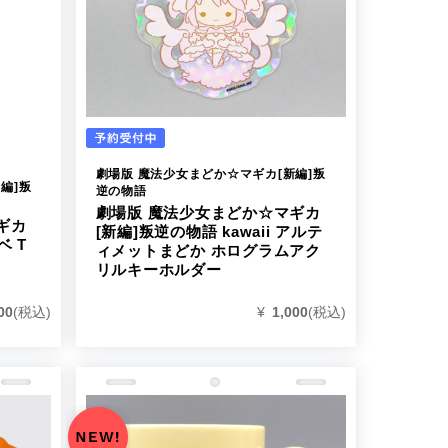
劇場版 魔法少女まどか☆マギカ[新編]叛
編]叛
逆の物語
劇場版 魔法少女まどか☆マギカ
ギカ
[新編]叛逆の物語 kawaii アルテ
ベ T
ィメットまどか ホログラムアク
リルキーホルダー
00
(税込)
¥
1,000
(税込)