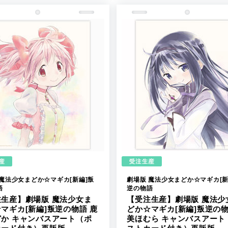
 魔法少女まどか☆マギカ[新編]叛
劇場版 魔法少女まどか☆マギカ[新
語
逆の物語
注生産】劇場版 魔法少女ま
【受注生産】劇場版 魔法少
マギカ[新編]叛逆の物語 鹿
どか☆マギカ[新編]叛逆の物
どか キャンバスアート（ポ
美ほむら キャンバスアート