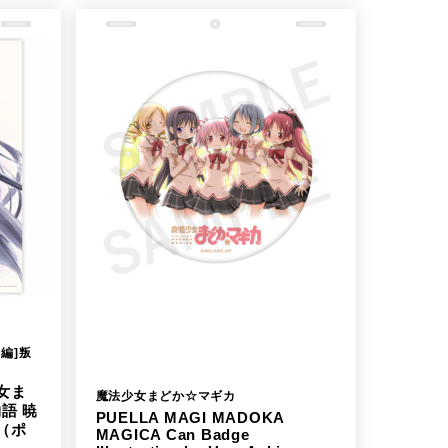
編]叛
女ま
魔法少女まどか☆マギカ
語 暁
PUELLA MAGI MADOKA
（ポ
MAGICA Can Badge