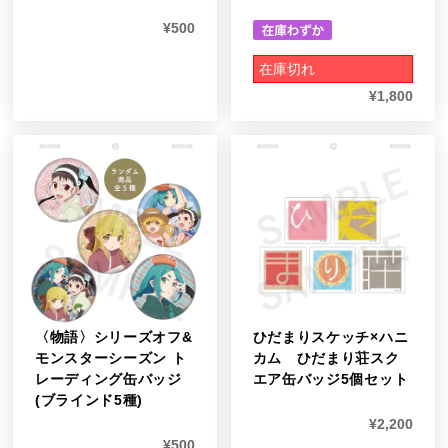
¥
500
在庫切れ
¥
1,800
〈物語〉シリーズオフ&
ひだまりスケッチ×ハニ
モンスターシーズン ト
カム ひだまり荘スク
レーディング缶バッジ
エア缶バッジ5個セット
(ブラインド5種)
¥
2,200
¥
500