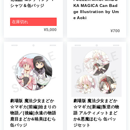
シャツ＆缶バッジ
KA MAGICA Can Bad
ge Illustration by Um
e Aoki
在庫切れ
¥
5,000
¥
700
劇場版 魔法少女まどか
劇場版 魔法少女まどか
☆マギカ[前編]始まりの
☆マギカ[新編]叛逆の物
物語／[後編]永遠の物語
語 アルティメットまど
鹿目まどか&暁美ほむら
か&悪魔ほむら 缶バッ
缶バッジ
ジセット