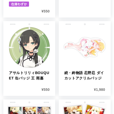
¥
550
アサルトリリィBOUQU
続・終物語 忍野忍 ダイ
ET 缶バッジ 王 雨嘉
カットアクリルバッジ
¥
550
¥
1,980