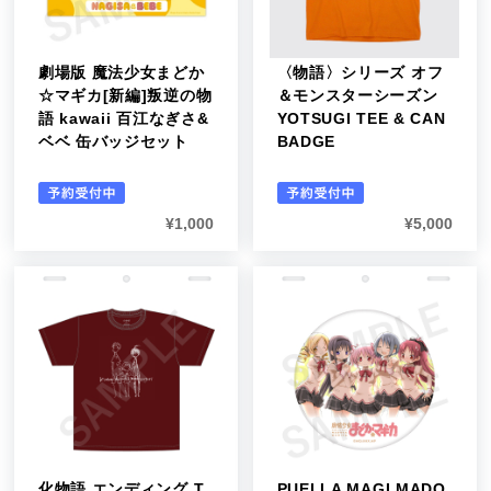
劇場版 魔法少女まどか
〈物語〉シリーズ オフ
☆マギカ[新編]叛逆の物
＆モンスターシーズン
語 kawaii 百江なぎさ&
YOTSUGI TEE & CAN
ベベ 缶バッジセット
BADGE
¥
1,000
¥
5,000
化物語 エンディング T
PUELLA MAGI MADO