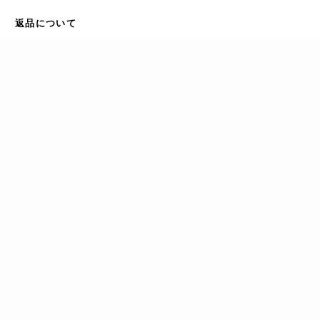
返品について
万が一商品に不良などがありましたら、商品到着後7日以内に
宅配便の着払いにて不良品を送付してください。 確認の上、
良品とお取り換えいたします。
詳しくはこちら→
タイトルから探す
商品から探す
会員登録・ログイン
新規会員登録