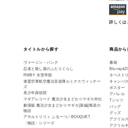
詳しくは
タイトルから探す
商品から
ヴァージン・パンク
書籍
忍者と殺し屋のふたりぐらし
Blu-ray&
RWBY 氷雪帝国
タペスト
連盟空軍航空魔法音楽隊ルミナスウィッチー
キャンバ
ズ
ポスター
美少年探偵団
アパレル
マギアレコード 魔法少女まどか☆マギカ外伝
Tシャツ
劇場版 魔法少女まどか☆マギカ[新編]叛逆の
バッグ
物語
グッズ
アサルトリリィ ふるーつ／BOUQUET
アクリル
〈物語〉シリーズ
アクリル