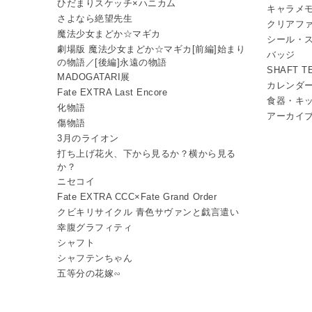
ひだまりスケッチ×ハニカム
キャラメ
さよなら絶望先生
クリアフ
魔法少女まどか☆マギカ
シール・
劇場版 魔法少女まどか☆マギカ[前編]始まり
バッジ
の物語／[後編]永遠の物語
SHAFT 
MADOGATARI展
カレンダ
Fate EXTRA Last Encore
食器・キ
化物語
アーカイ
傷物語
3月のライオン
打ち上げ花火、下から見るか？横から見る
か？
ニセコイ
Fate EXTRA CCC×Fate Grand Order
クビキリサイクル 青色サヴァンと戯言遣い
幸腹グラフィティ
シャフト
シャフテンちゃん
五等分の花嫁∽