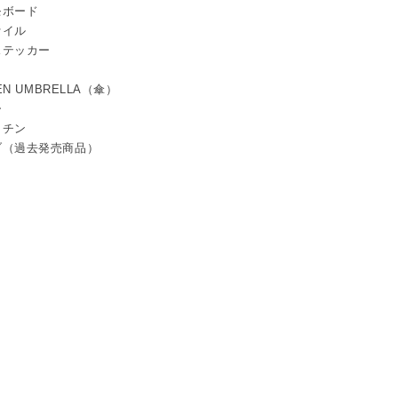
モボード
ァイル
ステッカー
TEN UMBRELLA（傘）
ー
ッチン
ブ（過去発売商品）