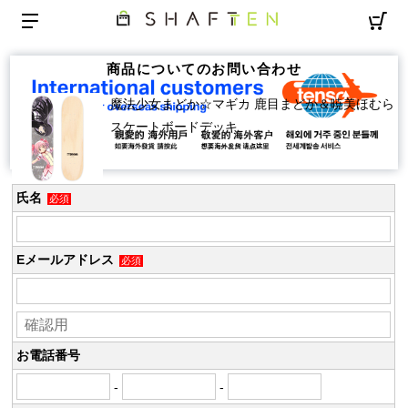
商品についてのお問い合わせ
魔法少女まどか☆マギカ 鹿目まどか＆暁美ほむら
スケートボードデッキ
氏名
必須
Eメールアドレス
必須
お電話番号
-
-