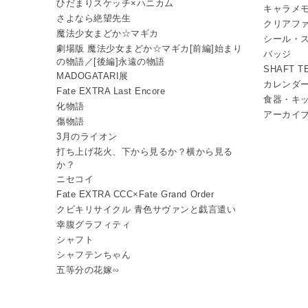
ひだまりスケッチ×ハニカム
キャラメ
さよなら絶望先生
クリアフ
魔法少女まどか☆マギカ
シール・
劇場版 魔法少女まどか☆マギカ[前編]始まり
バッジ
の物語／[後編]永遠の物語
SHAFT 
MADOGATARI展
カレンダ
Fate EXTRA Last Encore
食器・キ
化物語
アーカイ
傷物語
3月のライオン
打ち上げ花火、下から見るか？横から見る
か？
ニセコイ
Fate EXTRA CCC×Fate Grand Order
クビキリサイクル 青色サヴァンと戯言遣い
幸腹グラフィティ
シャフト
シャフテンちゃん
五等分の花嫁∽