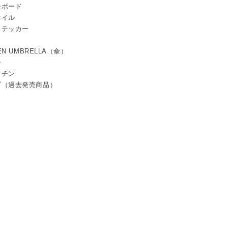
モボード
ァイル
ステッカー
TEN UMBRELLA（傘）
ー
ッチン
ブ（過去発売商品）