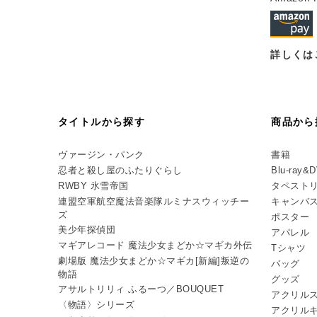
詳しくは
タイトルから探す
商品から
ヴァージン・パンク
書籍
忍者と殺し屋のふたりぐらし
Blu-ray&
RWBY 氷雪帝国
タペスト
連盟空軍航空魔法音楽隊ルミナスウィッチー
キャンバ
ズ
ポスター
美少年探偵団
アパレル
マギアレコード 魔法少女まどか☆マギカ外伝
Tシャツ
劇場版 魔法少女まどか☆マギカ[新編]叛逆の
バッグ
物語
グッズ
アサルトリリィ ふるーつ／BOUQUET
アクリル
〈物語〉シリーズ
アクリル