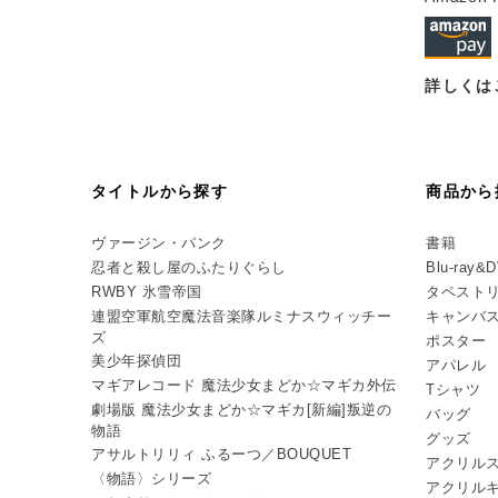
詳しくは
タイトルから探す
商品から
ヴァージン・パンク
書籍
忍者と殺し屋のふたりぐらし
Blu-ray&
RWBY 氷雪帝国
タペスト
連盟空軍航空魔法音楽隊ルミナスウィッチー
キャンバ
ズ
ポスター
美少年探偵団
アパレル
マギアレコード 魔法少女まどか☆マギカ外伝
Tシャツ
劇場版 魔法少女まどか☆マギカ[新編]叛逆の
バッグ
物語
グッズ
アサルトリリィ ふるーつ／BOUQUET
アクリル
〈物語〉シリーズ
アクリル