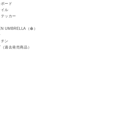
モボード
ァイル
ステッカー
TEN UMBRELLA（傘）
ー
ッチン
ブ（過去発売商品）