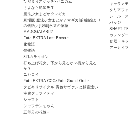
ひだまりスケッチ×ハニカム
キャラメ
さよなら絶望先生
クリアフ
魔法少女まどか☆マギカ
シール・
劇場版 魔法少女まどか☆マギカ[前編]始まり
バッジ
の物語／[後編]永遠の物語
SHAFT 
MADOGATARI展
カレンダ
Fate EXTRA Last Encore
食器・キ
化物語
アーカイ
傷物語
3月のライオン
打ち上げ花火、下から見るか？横から見る
か？
ニセコイ
Fate EXTRA CCC×Fate Grand Order
クビキリサイクル 青色サヴァンと戯言遣い
幸腹グラフィティ
シャフト
シャフテンちゃん
五等分の花嫁∽