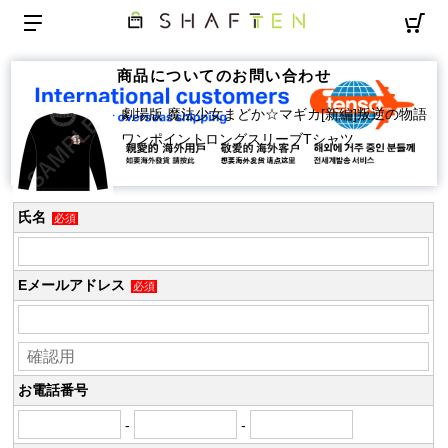
商品についてのお問い合わせ
劇場版 魔法少女まどか☆マギカ[新編]叛逆の物語
ワンポイントロングスリーブTシャツ
氏名
必須
Eメールアドレス
必須
お電話番号
-
-