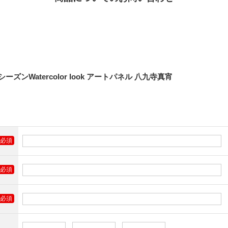
ンWatercolor look アートパネル 八九寺真宵
必須
必須
必須