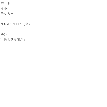
モボード
ァイル
ステッカー
TEN UMBRELLA（傘）
ー
ッチン
ブ（過去発売商品）