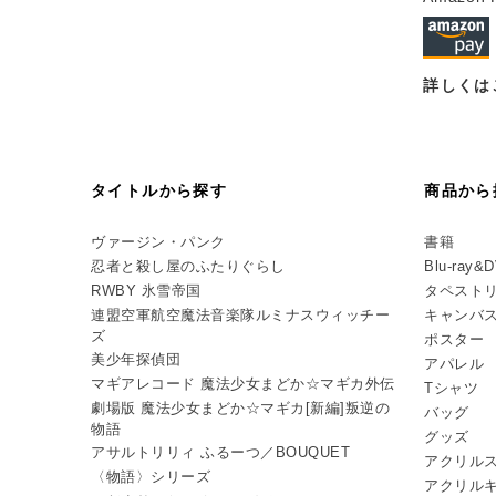
詳しくは
タイトルから探す
商品から
ヴァージン・パンク
書籍
忍者と殺し屋のふたりぐらし
Blu-ray&
RWBY 氷雪帝国
タペスト
連盟空軍航空魔法音楽隊ルミナスウィッチー
キャンバ
ズ
ポスター
美少年探偵団
アパレル
マギアレコード 魔法少女まどか☆マギカ外伝
Tシャツ
劇場版 魔法少女まどか☆マギカ[新編]叛逆の
バッグ
物語
グッズ
アサルトリリィ ふるーつ／BOUQUET
アクリル
〈物語〉シリーズ
アクリル