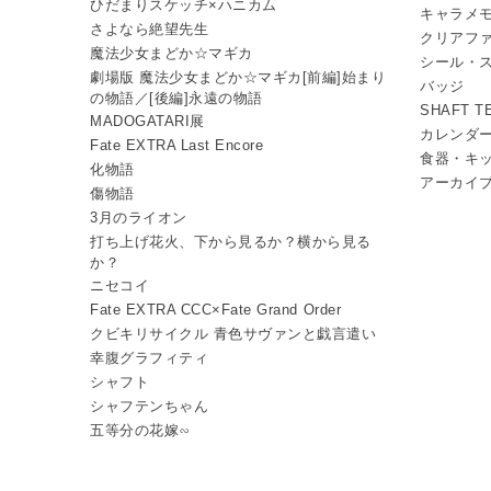
ひだまりスケッチ×ハニカム
キャラメ
さよなら絶望先生
クリアフ
魔法少女まどか☆マギカ
シール・
劇場版 魔法少女まどか☆マギカ[前編]始まり
バッジ
の物語／[後編]永遠の物語
SHAFT 
MADOGATARI展
カレンダ
Fate EXTRA Last Encore
食器・キ
化物語
アーカイ
傷物語
3月のライオン
打ち上げ花火、下から見るか？横から見る
か？
ニセコイ
Fate EXTRA CCC×Fate Grand Order
クビキリサイクル 青色サヴァンと戯言遣い
幸腹グラフィティ
シャフト
シャフテンちゃん
五等分の花嫁∽