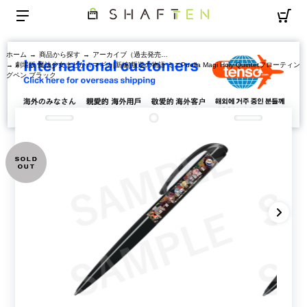
ホーム
→
商品から探す
→
アーカイブ（過去発売商品）
→ 劇場版 魔法少女まどか☆マギカ[新編]叛逆の物語 ミニPuella Magi Holy Quintetフローティン
グペン ブラック