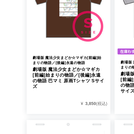
劇場版 魔法少女まどか☆マギカ[前編]始
劇場版
まりの物語／[後編]永遠の物語
まりの
劇場版 魔法少女まどか☆マギカ
劇場
[前編]始まりの物語／[後編]永遠
[前編
の物語 巴マミ 原画Tシャツ Sサイ
の物語
ズ
サイ
¥
3,850
(税込)