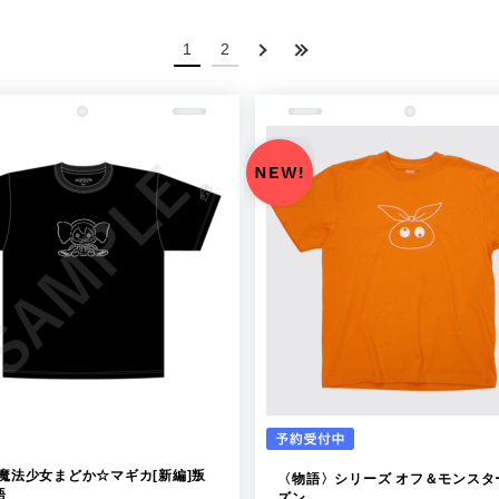
1
2
 魔法少女まどか☆マギカ[新編]叛
〈物語〉シリーズ オフ＆モンスタ
語
ズン