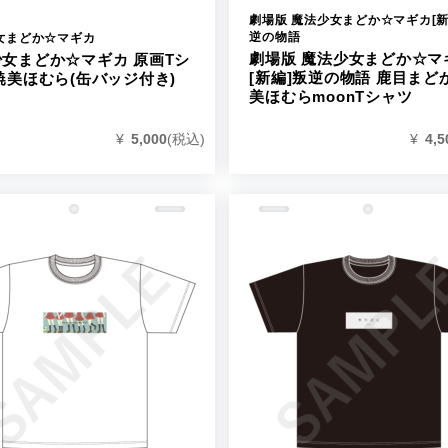
劇場版 魔法少女まどか☆マギカ[新
逆の物語
女まどか☆マギカ
劇場版 魔法少女まどか☆マ
女まどか☆マギカ 原画Tシ
[新編]叛逆の物語 鹿目まど
暁美ほむら(缶バッジ付き)
美ほむらmoonTシャツ
¥
5,000
(税込)
¥
4,5