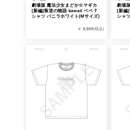
劇場版 魔法少女まどか☆マギカ
劇場
[新編]叛逆の物語 kawaii ベベ T
[新編]
シャツ バニラホワイト(Mサイズ)
シャツ
¥
4,500
(税込)