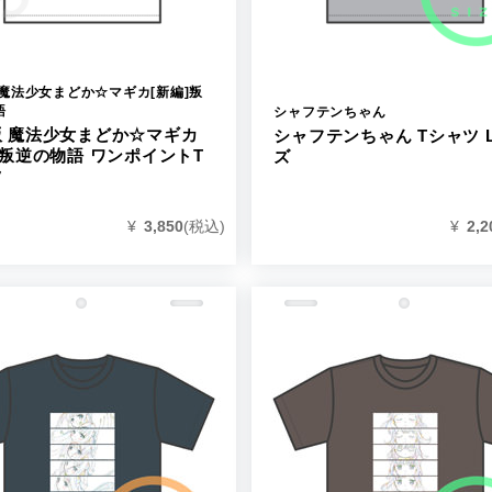
 魔法少女まどか☆マギカ[新編]叛
語
シャフテンちゃん
版 魔法少女まどか☆マギカ
シャフテンちゃん Tシャツ 
]叛逆の物語 ワンポイントT
ズ
ツ
¥
3,850
(税込)
¥
2,2