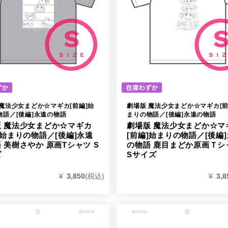
 魔法少女まどか☆マギカ[前編]始
劇場版 魔法少女まどか☆マギカ[前
物語／[後編]永遠の物語
まりの物語／[後編]永遠の物語
版 魔法少女まどか☆マギカ
劇場版 魔法少女まどか☆マ
]始まりの物語／[後編]永遠
[前編]始まりの物語／[後編
 美樹さやか 原画Tシャツ S
の物語 鹿目まどか原画Ｔシ
ズ
Sサイズ
¥
3,850
(税込)
¥
3,8