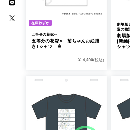
劇場版
逆の物
五等分の花嫁∽
劇場
五等分の花嫁∽ 菊ちゃんお絵描
[新編
きTシャツ 白
シャ
¥
4,400
(税込)