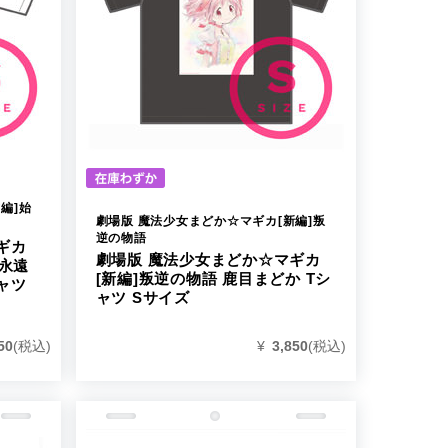
編]始
劇場版 魔法少女まどか☆マギカ[新編]叛
逆の物語
ギカ
劇場版 魔法少女まどか☆マギカ
]永遠
[新編]叛逆の物語 鹿目まどか Tシ
ャツ
ャツ Sサイズ
¥
3,850
(税込)
50
(税込)