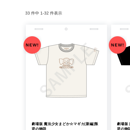
33 件中 1-32 件表示
劇場版 魔法少女まどか☆マギカ[新編]叛
劇場版
逆の物語
逆の物