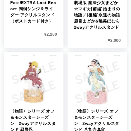
Fate/EXTRA Last Enc
劇場版 魔法少女まどか
ore 間桐シンジ＆ライ
☆マギカ[前編]始まりの
ダー アクリルスタンド
物語／[後編]永遠の物語
（ポストカード付き）
鹿目まどか&暁美ほむら
2wayアクリルスタンド
¥
2,200
¥
2,000
〈物語〉シリーズ オフ
〈物語〉シリーズ オフ
＆モンスターシーズ
＆モンスターシーズ
ン 2wayアクリルスタ
ン 2wayアクリルスタ
ンド 忍野忍
ンド 八九寺真宵