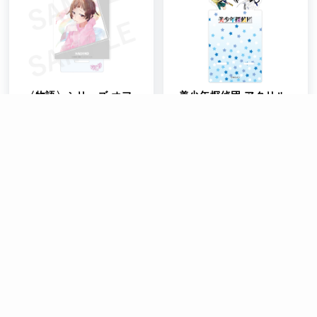
〈物語〉シリーズ オフ
美少年探偵団 アクリル
＆モンスターシーズン
マルチスタンド
Watercolor look アク
リルスタンド 千石撫子
¥
1,650
在庫切れ
¥
1,650
>
1
2