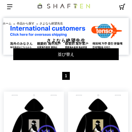
ホーム
→
作品から探す
→ さよなら絶望先生
さよなら絶望先生
並び替え
1