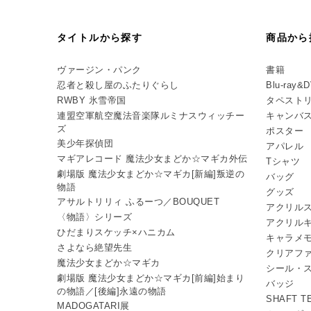
タイトルから探す
商品から
ヴァージン・パンク
書籍
忍者と殺し屋のふたりぐらし
Blu-ray&
RWBY 氷雪帝国
タペスト
連盟空軍航空魔法音楽隊ルミナスウィッチー
キャンバ
ズ
ポスター
美少年探偵団
アパレル
マギアレコード 魔法少女まどか☆マギカ外伝
Tシャツ
劇場版 魔法少女まどか☆マギカ[新編]叛逆の
バッグ
物語
グッズ
アサルトリリィ ふるーつ／BOUQUET
アクリル
〈物語〉シリーズ
アクリル
ひだまりスケッチ×ハニカム
キャラメ
さよなら絶望先生
クリアフ
魔法少女まどか☆マギカ
シール・
劇場版 魔法少女まどか☆マギカ[前編]始まり
バッジ
の物語／[後編]永遠の物語
SHAFT 
MADOGATARI展