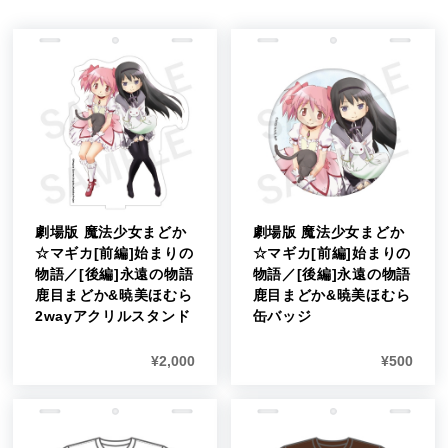
劇場版 魔法少女まどか
劇場版 魔法少女まどか
☆マギカ[前編]始まりの
☆マギカ[前編]始まりの
物語／[後編]永遠の物語
物語／[後編]永遠の物語
鹿目まどか&暁美ほむら
鹿目まどか&暁美ほむら
2wayアクリルスタンド
缶バッジ
¥
2,000
¥
500