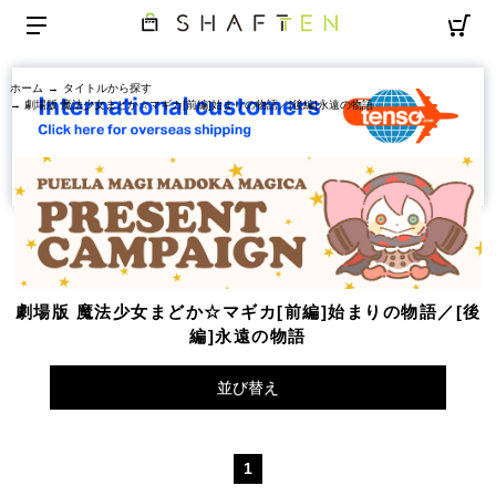
ホーム
→
タイトルから探す
→ 劇場版 魔法少女まどか☆マギカ[前編]始まりの物語／[後編]永遠の物語
劇場版 魔法少女まどか☆マギカ[前編]始まりの物語／[後
編]永遠の物語
並び替え
1