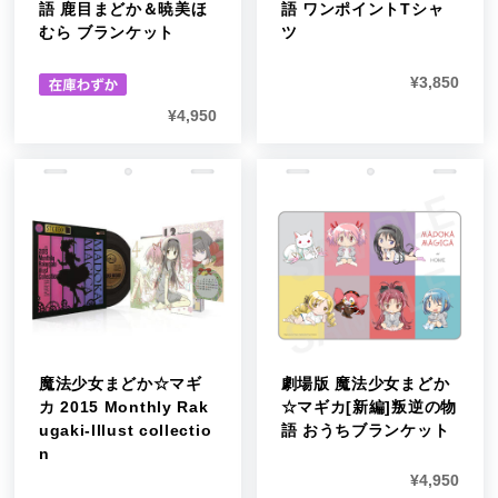
語 鹿目まどか＆暁美ほ
語 ワンポイントTシャ
むら ブランケット
ツ
¥
3,850
¥
4,950
魔法少女まどか☆マギ
劇場版 魔法少女まどか
カ 2015 Monthly Rak
☆マギカ[新編]叛逆の物
ugaki-Illust collectio
語 おうちブランケット
n
¥
4,950