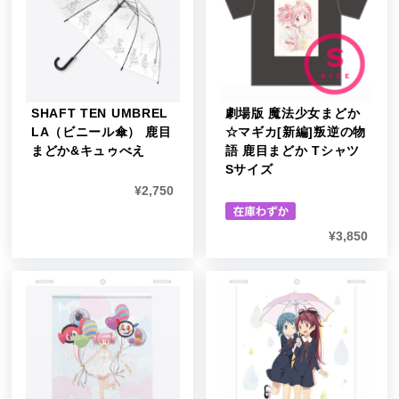
SHAFT TEN UMBREL
劇場版 魔法少女まどか
LA（ビニール傘） 鹿目
☆マギカ[新編]叛逆の物
まどか&キュゥべえ
語 鹿目まどか Tシャツ
Sサイズ
¥
2,750
¥
3,850