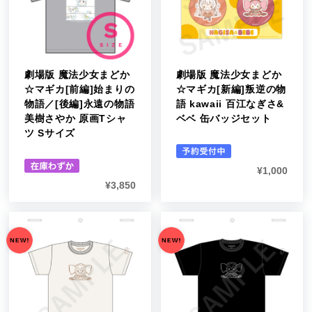
劇場版 魔法少女まどか
劇場版 魔法少女まどか
☆マギカ[前編]始まりの
☆マギカ[新編]叛逆の物
物語／[後編]永遠の物語
語 kawaii 百江なぎさ&
美樹さやか 原画Tシャ
ベベ 缶バッジセット
ツ Sサイズ
¥
1,000
¥
3,850