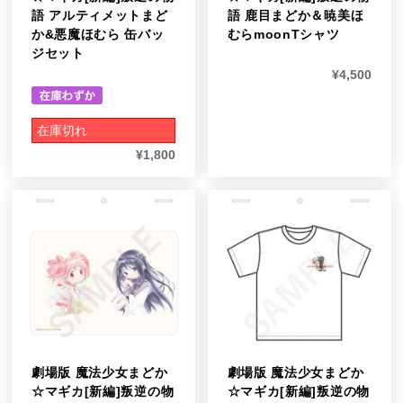
語 アルティメットまど
語 鹿目まどか＆暁美ほ
か&悪魔ほむら 缶バッ
むらmoonTシャツ
ジセット
¥
4,500
在庫切れ
¥
1,800
劇場版 魔法少女まどか
劇場版 魔法少女まどか
☆マギカ[新編]叛逆の物
☆マギカ[新編]叛逆の物