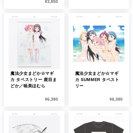
¥
3,850
魔法少女まどか☆マギ
魔法少女まどか☆マギ
カ タペストリー 鹿目ま
カ SUMMER タペスト
どか／暁美ほむら
リー
¥
6,380
¥
6,380