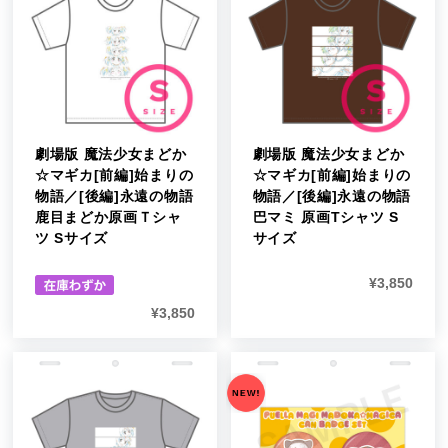
劇場版 魔法少女まどか
劇場版 魔法少女まどか
☆マギカ[前編]始まりの
☆マギカ[前編]始まりの
物語／[後編]永遠の物語
物語／[後編]永遠の物語
鹿目まどか原画Ｔシャ
巴マミ 原画Tシャツ S
ツ Sサイズ
サイズ
¥
3,850
¥
3,850