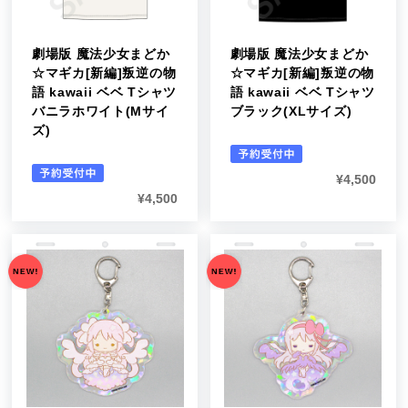
劇場版 魔法少女まどか
劇場版 魔法少女まどか
☆マギカ[新編]叛逆の物
☆マギカ[新編]叛逆の物
語 kawaii ベベ Tシャツ
語 kawaii ベベ Tシャツ
バニラホワイト(Mサイ
ブラック(XLサイズ)
ズ)
¥
4,500
¥
4,500