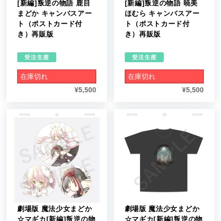
[新編]叛逆の物語 鹿目
[新編]叛逆の物語 暁美
まどか キャンバスアー
ほむら キャンバスアー
ト（ポストカード付
ト（ポストカード付
き）再販版
き）再販版
在庫切れ
在庫切れ
¥
5,500
¥
5,500
劇場版 魔法少女まどか
劇場版 魔法少女まどか
☆マギカ[新編]叛逆の物
☆マギカ[新編]叛逆の物