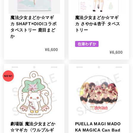
魔法少女まどか☆マギ
魔法少女まどか☆マギ
カ SHAFT×OIOIコラボ
カ さやか&杏子 タペス
タペストリー 鹿目まど
トリー
か
¥
6,600
¥
6,600
劇場版 魔法少女まどか
PUELLA MAGI MADO
☆マギカ〈ワルプルギ
KA MAGICA Can Bad