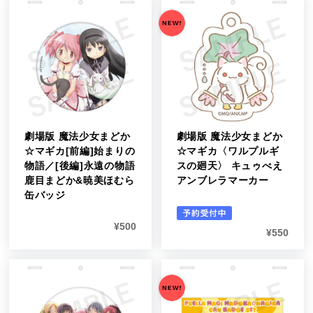
劇場版 魔法少女まどか
劇場版 魔法少女まどか
☆マギカ[前編]始まりの
☆マギカ〈ワルプルギ
物語／[後編]永遠の物語
スの廻天〉 キュゥべえ
鹿目まどか&暁美ほむら
アンブレラマーカー
缶バッジ
¥
500
¥
550