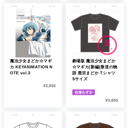
魔法少女まどか☆マギ
劇場版 魔法少女まどか
カ KEYANIMATION N
☆マギカ[新編]叛逆の物
OTE vol.3
語 鹿目まどか Tシャツ
Sサイズ
¥
3,850
¥
3,850