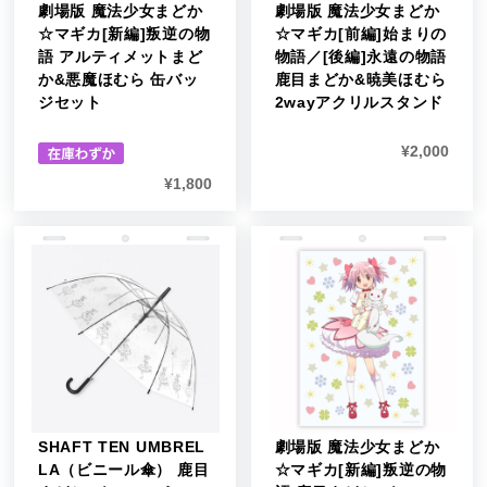
劇場版 魔法少女まどか
劇場版 魔法少女まどか
☆マギカ[新編]叛逆の物
☆マギカ[前編]始まりの
語 アルティメットまど
物語／[後編]永遠の物語
か&悪魔ほむら 缶バッ
鹿目まどか&暁美ほむら
ジセット
2wayアクリルスタンド
¥
2,000
¥
1,800
SHAFT TEN UMBREL
劇場版 魔法少女まどか
LA（ビニール傘） 鹿目
☆マギカ[新編]叛逆の物