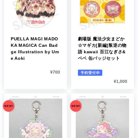
PUELLA MAGI MADO
劇場版 魔法少女まどか
KA MAGICA Can Bad
☆マギカ[新編]叛逆の物
ge Illustration by Um
語 kawaii 百江なぎさ&
e Aoki
ベベ 缶バッジセット
¥
700
¥
1,000