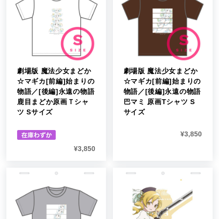
劇場版 魔法少女まどか
劇場版 魔法少女まどか
☆マギカ[前編]始まりの
☆マギカ[前編]始まりの
物語／[後編]永遠の物語
物語／[後編]永遠の物語
鹿目まどか原画Ｔシャ
巴マミ 原画Tシャツ S
ツ Sサイズ
サイズ
¥
3,850
¥
3,850