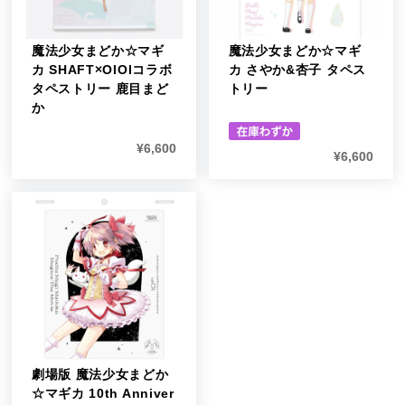
魔法少女まどか☆マギ
魔法少女まどか☆マギ
カ SHAFT×OIOIコラボ
カ さやか&杏子 タペス
タペストリー 鹿目まど
トリー
か
¥
6,600
¥
6,600
劇場版 魔法少女まどか
☆マギカ 10th Anniver