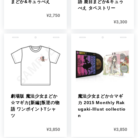
まどか&キュゥべえ
語 鹿目まどか&キュゥ
べえ タペストリー
¥
2,750
¥
3,300
劇場版 魔法少女まどか
魔法少女まどか☆マギ
☆マギカ[新編]叛逆の物
カ 2015 Monthly Rak
語 ワンポイントTシャ
ugaki-Illust collectio
ツ
n
¥
3,850
¥
3,850