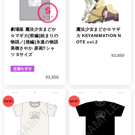
劇場版 魔法少女まどか
魔法少女まどか☆マギ
☆マギカ[前編]始まりの
カ KEYANIMATION N
物語／[後編]永遠の物語
OTE vol.2
美樹さやか 原画Tシャ
ツ Sサイズ
¥
3,850
¥
3,850