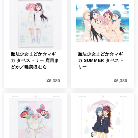
魔法少女まどか☆マギ
魔法少女まどか☆マギ
カ タペストリー 鹿目ま
カ SUMMER タペスト
どか／暁美ほむら
リー
¥
6,380
¥
6,380