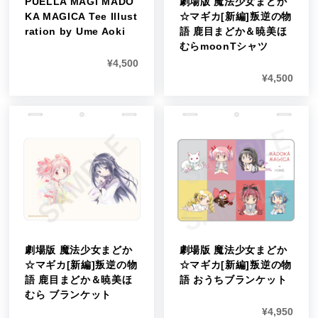
PUELLA MAGI MADO
劇場版 魔法少女まどか
KA MAGICA Tee Illust
☆マギカ[新編]叛逆の物
ration by Ume Aoki
語 鹿目まどか＆暁美ほ
むらmoonTシャツ
¥
4,500
¥
4,500
劇場版 魔法少女まどか
劇場版 魔法少女まどか
☆マギカ[新編]叛逆の物
☆マギカ[新編]叛逆の物
語 鹿目まどか＆暁美ほ
語 おうちブランケット
むら ブランケット
¥
4,950