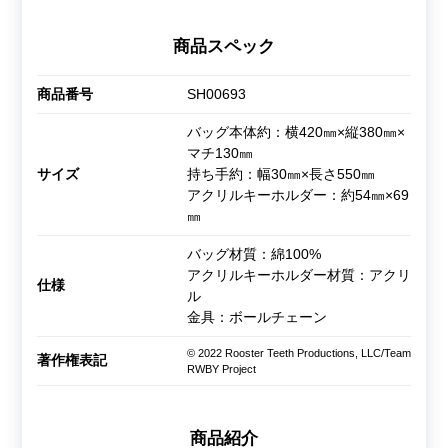
商品スペック
商品番号
SH00693
バッグ本体約：横420㎜×縦380㎜×
マチ130㎜
サイズ
持ち手約：幅30㎜×長さ550㎜
アクリルキーホルダー：約54㎜×69
㎜
バッグ材質：綿100%
アクリルキーホルダー材質：アクリ
仕様
ル
金具：ボールチェーン
© 2022 Rooster Teeth Productions, LLC/Team
著作権表記
RWBY Project
商品紹介