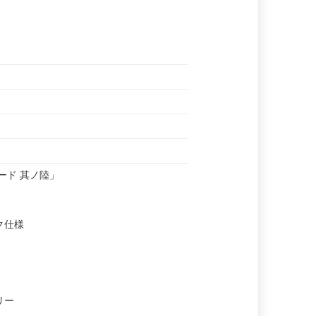
ード 其ノ陸」
ク仕様
リー