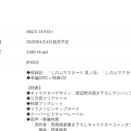
ANZX-16703-t
日
2025年6月4日発売予定
ズ
1080 Hi-def
約45分
◆収録話：「しのぶマスタード 其ノ伍」「しのぶマスタ
◆本編DISC＋特典CD
【特典】
◆キャラクターデザイン：渡辺明夫描き下ろしデジパッ
◆三方背クリアケース
◆特製ブックレット
◆イラストピンナップカード
◆スーパーピクチャーレーベル
◆音声・映像特典
・原作者：西尾維新書き下ろしキャラクターコメンタ
脚本：西尾維新