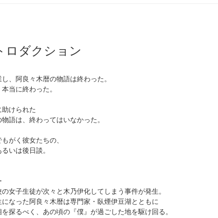
トロダクション
業し、阿良々木暦の物語は終わった。
、本当に終わった。
に助けられた
の物語は、終わってはいなかった。
でもがく彼女たちの、
あるいは後日談。
ー
校の女子生徒が次々と木乃伊化してしまう事件が発生。
生になった阿良々木暦は専門家・臥煙伊豆湖とともに
相を探るべく、あの頃の『僕』が過ごした地を駆け回る。