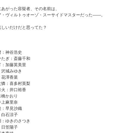
にあがった容疑者、その名前は、
ア・ヴィルトゥオーゾ・スーサイドマスターだった――。
眩しいだけだと思ってた？
暦：神谷浩史
ひたぎ：斎藤千和
宵：加藤英美里
：沢城みゆき
：花澤香菜
火憐：喜多村英梨
月火：井口裕香
水橋かおり
井上麻里奈
接：早見沙織
：白石涼子
湖：ゆきのさつき
：日笠陽子