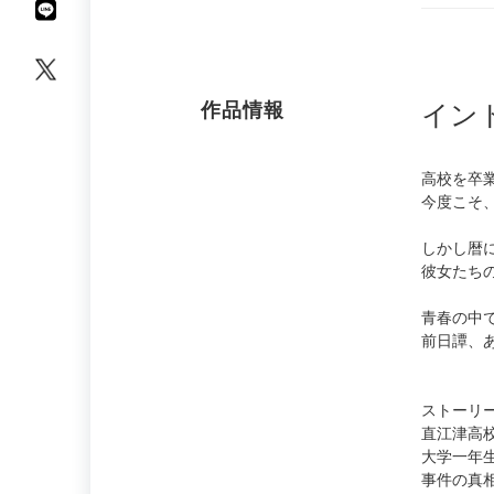
作品情報
イン
高校を卒
今度こそ
しかし暦
彼女たち
青春の中
前日譚、
ストーリ
直江津高
大学一年
事件の真