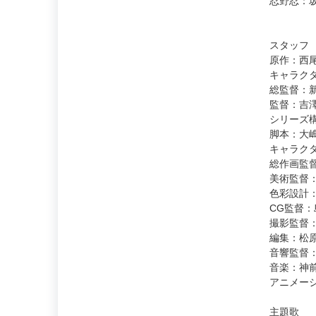
忍野忍：
スタッフ
原作：西
キャラクタ
総監督：
監督：吉澤
シリーズ
脚本：大
キャラク
総作画監
美術監督
色彩設計
CG監督：
撮影監督
編集：松
音響監督
音楽：神前
アニメー
主題歌