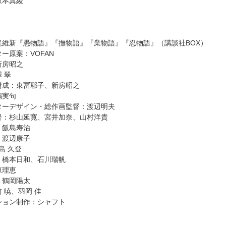
坂本真綾
尾維新『愚物語』『撫物語』『業物語』『忍物語』（講談社BOX）
ー原案：VOFAN
新房昭之
 翠
構成：東冨耶子、新房昭之
嶋実句
ターデザイン・総作画監督：渡辺明夫
督：杉山延寛、宮井加奈、山村洋貴
：飯島寿治
：渡辺康子
島 久登
：橋本日和、石川瑞帆
原理恵
：鶴岡陽太
 暁、羽岡 佳
ション制作：シャフト