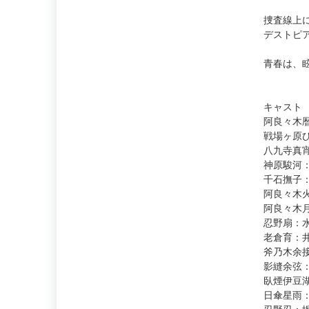
捜査線上
デストピ
青春は、
キャスト
阿良々木
戦場ヶ原
八九寺真
神原駿河
千石撫子
阿良々木
阿良々木
忍野扇：
老倉育：
斧乃木余
影縫余弦
臥煙伊豆
日傘星雨