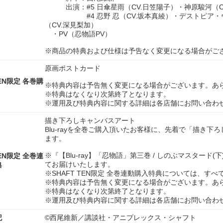
出演：#5 日傘星雨（CV.日笠陽子）・神原駿河（C
#4 忍野 忍（CV.坂本真綾）・デストピア・ヴ
（CV.深見梨加）
・PV（忍物語PV）
※商品の特典および仕様は予告なく変更になる場合がご
原画ポストカード
TEN限定 各巻購
※特典内容は予告無く変更になる場合がございます。あ
※特典はなくなり次第終了となります。
※運用及び特典内容に関する詳細は各店舗にお問い合わ
描き下ろしキャンバスアート
Blu-rayを全巻ご購入頂いたお客様に、先着で「描き
ます。
※『【Blu-ray】「忍物語」第三巻 / しのぶマスター
TEN限定 全巻連
てお届けいたします。
典
※SHAFT TEN限定 全巻連動購入特典については、す
※特典内容は予告無く変更になる場合がございます。あ
※特典はなくなり次第終了となります。
※運用及び特典内容に関する詳細は各店舗にお問い合わ
記
©西尾維新／講談社・アニプレックス・シャフト