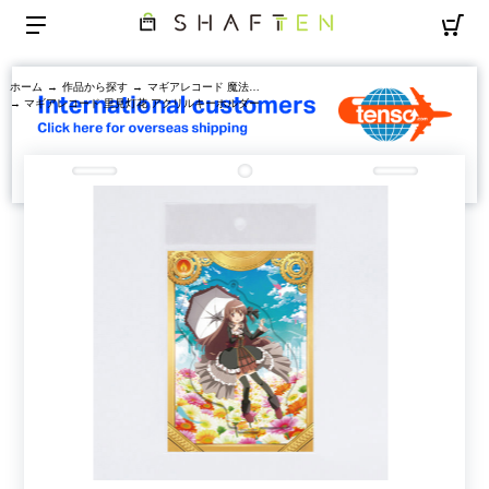
ホーム
→
作品から探す
→
マギアレコード 魔法少女まどか☆マギカ外伝
→ マギアレコード 里見灯花 アクリルキーホルダー