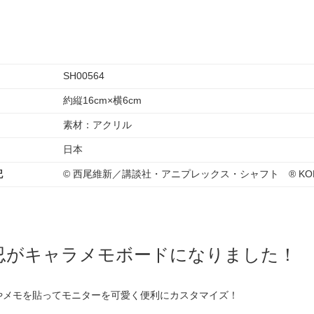
SH00564
約縦16cm×横6cm
素材：アクリル
日本
記
© 西尾維新／講談社・アニプレックス・シャフト ® KOD
忍がキャラメモボードになりました！
やメモを貼ってモニターを可愛く便利にカスタマイズ！