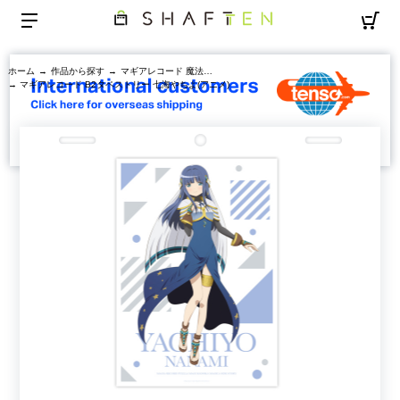
ホーム
→
作品から探す
→
マギアレコード 魔法少女まどか☆マギカ外伝
→ マギアレコード B2タペストリー 七海やちよ(アニメ)