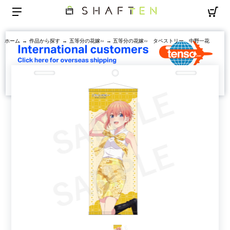
ホーム
→
作品から探す
→
五等分の花嫁∽
→ 五等分の花嫁∽ タペストリー 中野一花