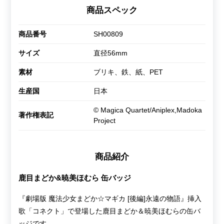
商品スペック
商品番号
SH00809
サイズ
直径56mm
素材
ブリキ、鉄、紙、PET
生産国
日本
© Magica Quartet/Aniplex,Madoka
著作権表記
Project
商品紹介
鹿目まどか&暁美ほむら 缶バッジ
『劇場版 魔法少女まどか☆マギカ [後編]永遠の物語』挿入
歌「コネクト」で登場した鹿目まどか＆暁美ほむらの缶バ
ッジです。