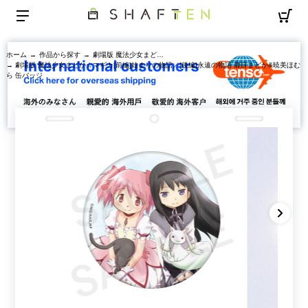
ホーム
→
作品から探す
→
劇場版 魔法少女まどか☆マギカ[前編]始まりの物語／[後編]永遠の物語
→ 劇場版 魔法少女まどか☆マギカ[前編]始まりの物語／[後編]永遠の物語 鹿目まどか&暁美ほむ
ら 缶バッジ