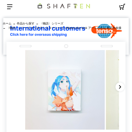
ホーム
→
作品から探す
→
〈物語〉シリーズ
→ 〈物語〉シリーズ オフ＆モンスターシーズンWatercolor look アートパネル 斧乃木余接