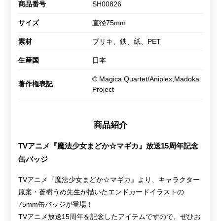
商品番号
SH00826
サイズ
直径75mm
素材
ブリキ、鉄、紙、PET
生産国
日本
© Magica Quartet/Aniplex,Madoka
著作権表記
Project
商品紹介
TVアニメ『魔法少女まどか☆マギカ』放送15周年記念
缶バッジ
TVアニメ『魔法少女まどか☆マギカ』より、キャラクター
原案・蒼樹うめ先生が描いたエンドカードイラストの
75mm缶バッジが登場！
TVアニメ放送15周年を記念したアイテムですので、ぜひお