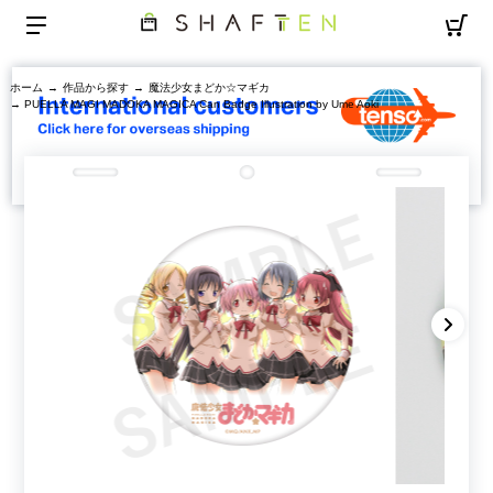
ホーム
→
作品から探す
→
魔法少女まどか☆マギカ
→ PUELLA MAGI MADOKA MAGICA Can Badge Illustration by Ume Aoki