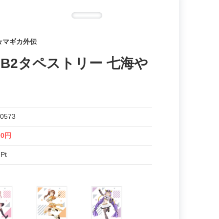
☆マギカ外伝
B2タペストリー 七海や
0573
00円
 Pt