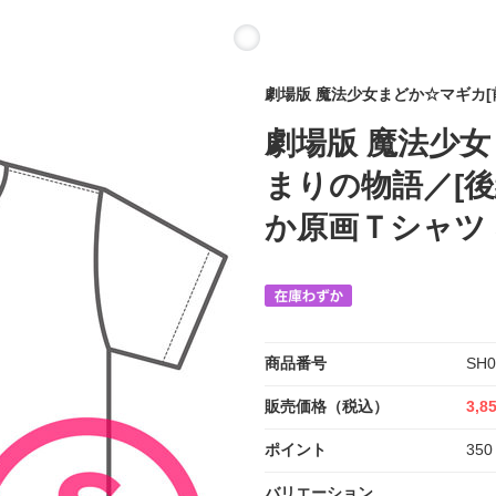
劇場版 魔法少女まどか☆マギカ[
劇場版 魔法少女
まりの物語／[後
か原画Ｔシャツ
商品番号
SH0
販売価格（税込）
3,8
ポイント
350
バリエーション