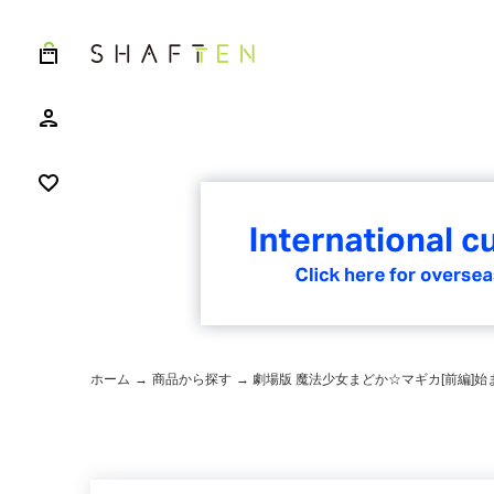
ホーム
→
商品から探す
→ 劇場版 魔法少女まどか☆マギカ[前編]始