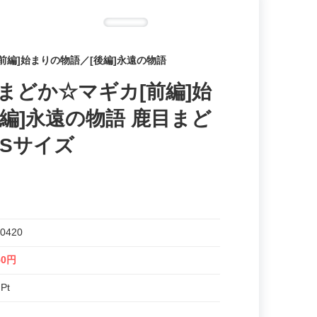
前編]始まりの物語／[後編]永遠の物語
まどか☆マギカ[前編]始
編]永遠の物語 鹿目まど
 Sサイズ
0420
50円
 Pt