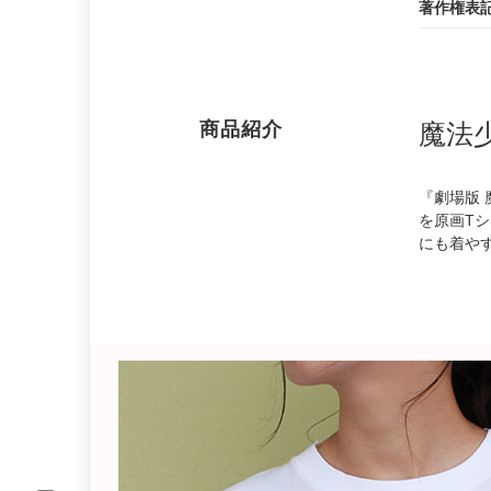
著作権表
商品紹介
魔法
『劇場版 
を原画T
にも着や