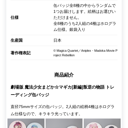
缶バッジ全8種の中からランダムで
1つお届けします。絵柄はお選びい
仕様
ただけません。
全8種のうち2人組の4種はホログラ
ム仕様。銀袋入り
生産国
日本
© Magica Quartet／Aniplex・Madoka Movie P
著作権表記
roject Rebellion
商品紹介
劇場版 魔法少女まどか☆マギカ[新編]叛逆の物語 トレ
ーディング缶バッジ
直径75mmサイズの缶バッジ。2人組の絵柄4種はホログラ
ム仕様なので、キラキラ光っています。