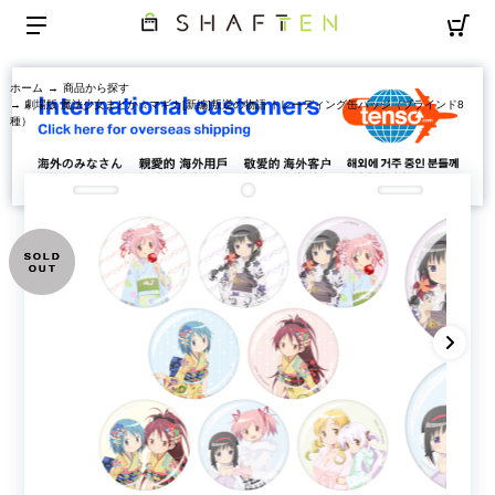
ホーム
→
商品から探す
→ 劇場版 魔法少女まどか☆マギカ[新編]叛逆の物語 トレーディング缶バッジ（ブラインド8
種）