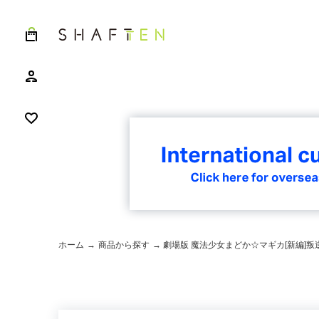
ホーム
→
商品から探す
→ 劇場版 魔法少女まどか☆マギカ[新編]