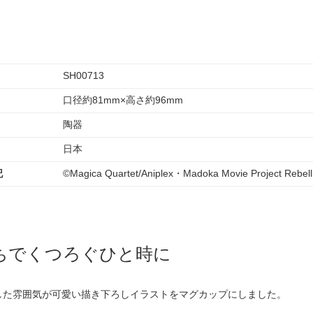
SH00713
口径約81mm×高さ約96mm
陶器
日本
記
©Magica Quartet/Aniplex・Madoka Movie Project Rebell
ちでくつろぐひと時に
した雰囲気が可愛い描き下ろしイラストをマグカップにしました。