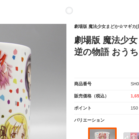
劇場版 魔法少女まどか☆マギカ[
劇場版 魔法少女
逆の物語 おう
商品番号
SH0
販売価格（税込）
1,6
ポイント
150
バリエーション