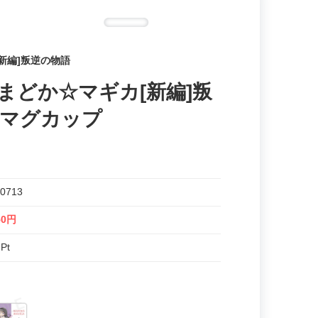
新編]叛逆の物語
まどか☆マギカ[新編]叛
ちマグカップ
0713
50円
 Pt