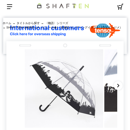
ホーム
→
タイトルから探す
→
〈物語〉シリーズ
→ SHAFT TEN UMBRELLA（ビニール傘） 化物語 エンディングイラスト（ウエダハジメ）