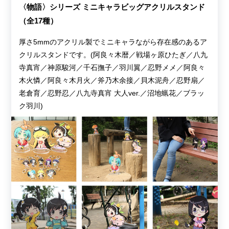
〈物語〉シリーズ ミニキャラビッグアクリルスタンド
（全17種）
厚さ5mmのアクリル製でミニキャラながら存在感のあるア
クリルスタンドです。(阿良々木暦／戦場ヶ原ひたぎ／八九
寺真宵／神原駿河／千石撫子／羽川翼／忍野メメ／阿良々
木火憐／阿良々木月火／斧乃木余接／貝木泥舟／忍野扇／
老倉育／忍野忍／八九寺真宵 大人ver.／沼地蝋花／ブラッ
ク羽川)