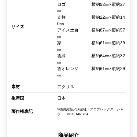
ロゴ 横約92㎜×縦約27
㎜
支柱 横約22㎜×縦約14
0㎜
サイズ
アイス土台 横約87㎜×縦約57
㎜
家 横約61㎜×縦約39
㎜
雲緑 横約64㎜×縦約32
㎜
雲オレンジ 横約61㎜×縦約29
㎜
素材
アクリル
生産国
日本
©西尾維新／講談社・アニプレックス・シャ
著作権表記
フト ®KODANSHA
商品紹介