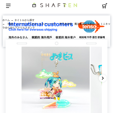
ホーム
→
タイトルから探す
→ 〈物語〉シリーズ オフ＆モンスターシーズン 斧乃木余接 魔法童女よつぎピース ミニキャ
ラゆらゆらアクリルスタンド