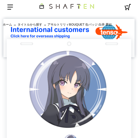
ホーム
→
タイトルから探す
→ アサルトリリィBOUQUET 缶バッジ 白井 夢結