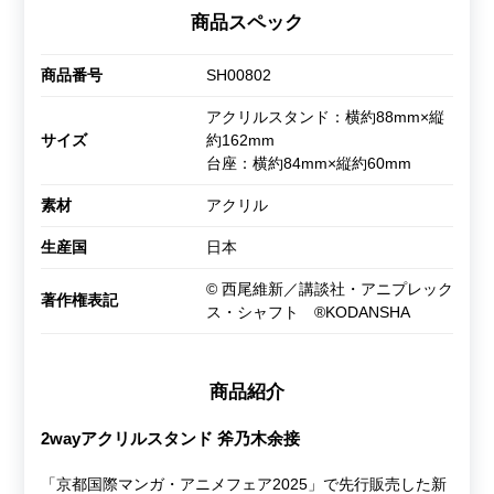
商品スペック
商品番号
SH00802
アクリルスタンド：横約88mm×縦
サイズ
約162mm
台座：横約84mm×縦約60mm
素材
アクリル
生産国
日本
© 西尾維新／講談社・アニプレック
著作権表記
ス・シャフト ®KODANSHA
商品紹介
2wayアクリルスタンド 斧乃木余接
「京都国際マンガ・アニメフェア2025」で先行販売した新