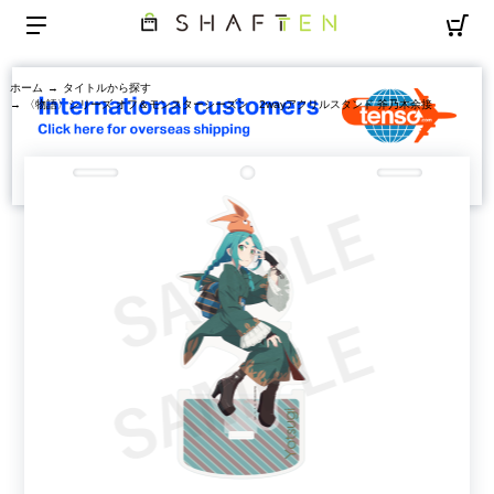
ホーム
→
タイトルから探す
→ 〈物語〉シリーズ オフ＆モンスターシーズン 2wayアクリルスタンド 斧乃木余接