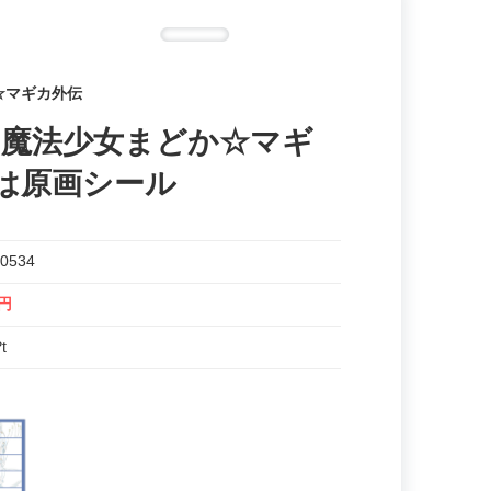
☆マギカ外伝
 魔法少女まどか☆マギ
は原画シール
0534
5円
t