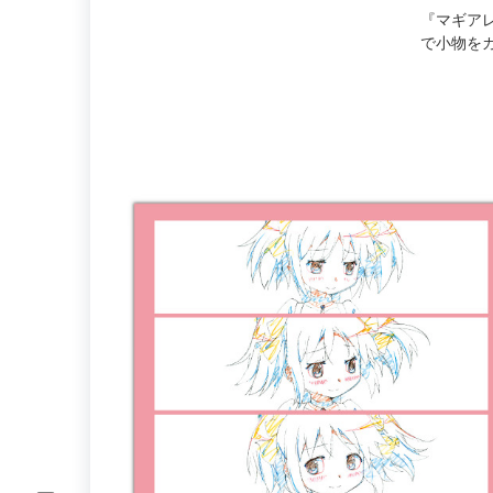
『マギア
で小物を