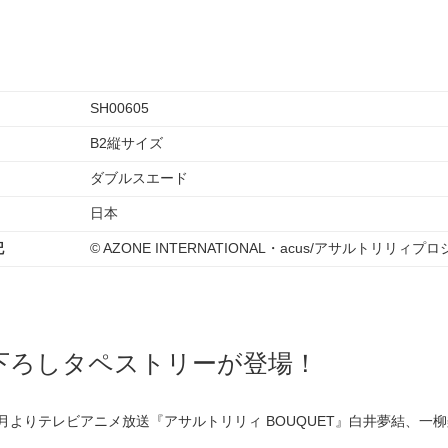
SH00605
B2縦サイズ
ダブルスエード
日本
記
© AZONE INTERNATIONAL・acus/アサルトリリィプ
下ろしタペストリーが登場！
10月よりテレビアニメ放送『アサルトリリィ BOUQUET』白井夢結、
！