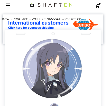
ホーム
→
作品から探す
→ アサルトリリィBOUQUET 缶バッジ 白井 夢結