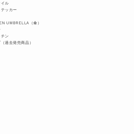
ァイル
ステッカー
TEN UMBRELLA（傘）
ー
ッチン
ブ（過去発売商品）