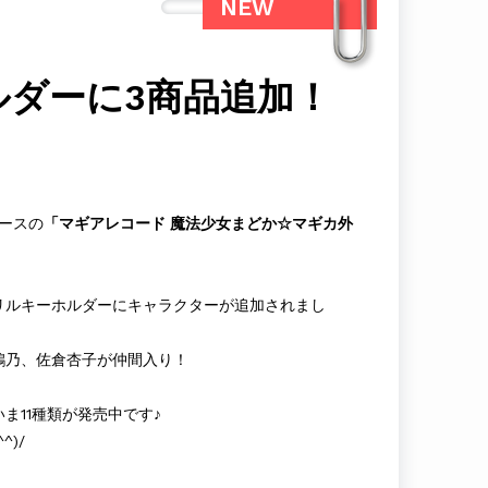
NEW
ダーに3商品追加！
リースの
「マギアレコード 魔法少女まどか☆マギカ外
リルキーホルダーにキャラクターが追加されまし
鶴乃、佐倉杏子が仲間入り！
ま11種類が発売中です♪
)/