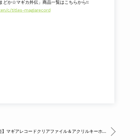
まどか☆マギカ外伝」商品一覧はこちらから!!
ten/c/titles-magiarecord
【新商品続々販売】マギアレコードクリアファイル＆アクリルキーホルダー登場！