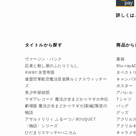
詳しくは
タイトルから探す
商品から
ヴァージン・パンク
書籍
忍者と殺し屋のふたりぐらし
Blu-ray&
RWBY 氷雪帝国
タペスト
連盟空軍航空魔法音楽隊ルミナスウィッチー
キャンバ
ズ
ポスター
美少年探偵団
アパレル
マギアレコード 魔法少女まどか☆マギカ外伝
Tシャツ
劇場版 魔法少女まどか☆マギカ[新編]叛逆の
バッグ
物語
グッズ
アサルトリリィ ふるーつ／BOUQUET
アクリル
〈物語〉シリーズ
アクリル
ひだまりスケッチ×ハニカム
キャラメ