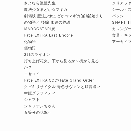
さよなら絶望先生
クリアフ
魔法少女まどか☆マギカ
シール・
劇場版 魔法少女まどか☆マギカ[前編]始まり
バッジ
の物語／[後編]永遠の物語
SHAFT 
MADOGATARI展
カレンダ
Fate EXTRA Last Encore
食器・キ
化物語
アーカイ
傷物語
3月のライオン
打ち上げ花火、下から見るか？横から見る
か？
ニセコイ
Fate EXTRA CCC×Fate Grand Order
クビキリサイクル 青色サヴァンと戯言遣い
幸腹グラフィティ
シャフト
シャフテンちゃん
五等分の花嫁∽