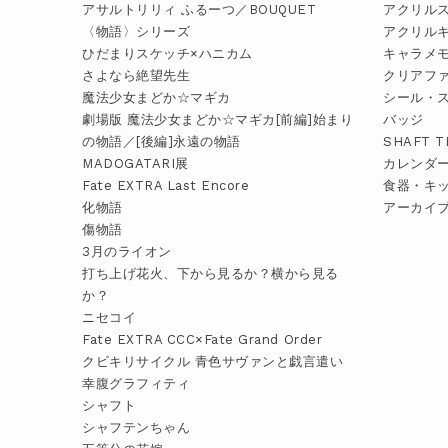
アサルトリリィ ふるーつ／BOUQUET
アクリル
〈物語〉シリーズ
アクリル
ひだまりスケッチ×ハニカム
キャラメ
さよなら絶望先生
クリアフ
魔法少女まどか☆マギカ
シール・
劇場版 魔法少女まどか☆マギカ[前編]始まり
バッジ
の物語／[後編]永遠の物語
SHAFT 
MADOGATARI展
カレンダ
Fate EXTRA Last Encore
食器・キ
化物語
アーカイ
傷物語
3月のライオン
打ち上げ花火、下から見るか？横から見る
か？
ニセコイ
Fate EXTRA CCC×Fate Grand Order
クビキリサイクル 青色サヴァンと戯言遣い
幸腹グラフィティ
シャフト
シャフテンちゃん