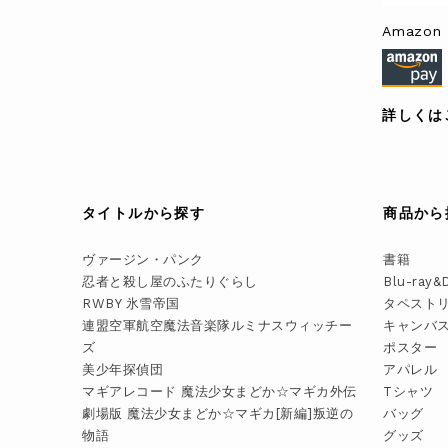
Amazon 
詳しくは
タイトルから探す
商品から
ヴァージン・パンク
書籍
忍者と殺し屋のふたりぐらし
Blu-ray&
RWBY 氷雪帝国
タペスト
連盟空軍航空魔法音楽隊ルミナスウィッチー
キャンバ
ズ
ポスター
美少年探偵団
アパレル
マギアレコード 魔法少女まどか☆マギカ外伝
Tシャツ
劇場版 魔法少女まどか☆マギカ[新編]叛逆の
バッグ
物語
グッズ