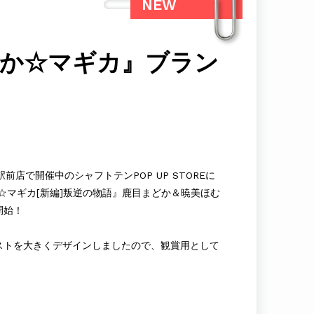
NEW
まどか☆マギカ』ブラン
川崎駅前店で開催中のシャフトテンPOP UP STOREに
☆マギカ[新編]叛逆の物語』鹿目まどか＆暁美ほむ
開始！
ストを大きくデザインしましたので、観賞用として