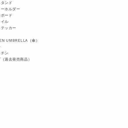
スタンド
キーホルダー
モボード
ァイル
ステッカー
TEN UMBRELLA（傘）
ー
ッチン
ブ（過去発売商品）