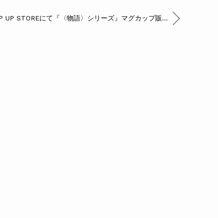
【先行販売】POP UP STOREにて『〈物語〉シリーズ』マグカップ販売開始♪