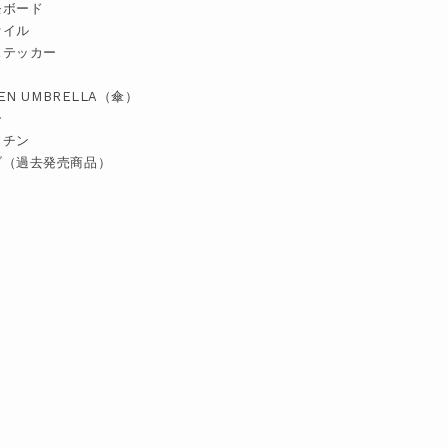
モボード
ァイル
ステッカー
TEN UMBRELLA（傘）
ー
ッチン
ブ（過去発売商品）