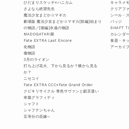
ひだまりスケッチ×ハニカム
キャラメ
さよなら絶望先生
クリアフ
魔法少女まどか☆マギカ
シール・
劇場版 魔法少女まどか☆マギカ[前編]始まり
バッジ
の物語／[後編]永遠の物語
SHAFT 
MADOGATARI展
カレンダ
Fate EXTRA Last Encore
食器・キ
化物語
アーカイ
傷物語
3月のライオン
打ち上げ花火、下から見るか？横から見る
か？
ニセコイ
Fate EXTRA CCC×Fate Grand Order
クビキリサイクル 青色サヴァンと戯言遣い
幸腹グラフィティ
シャフト
シャフテンちゃん
五等分の花嫁∽