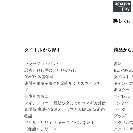
詳しくは
タイトルから探す
商品から
ヴァージン・パンク
書籍
忍者と殺し屋のふたりぐらし
Blu-ray&
RWBY 氷雪帝国
タペスト
連盟空軍航空魔法音楽隊ルミナスウィッチー
キャンバ
ズ
ポスター
美少年探偵団
アパレル
マギアレコード 魔法少女まどか☆マギカ外伝
Tシャツ
劇場版 魔法少女まどか☆マギカ[新編]叛逆の
バッグ
物語
グッズ
アサルトリリィ ふるーつ／BOUQUET
アクリル
〈物語〉シリーズ
アクリル