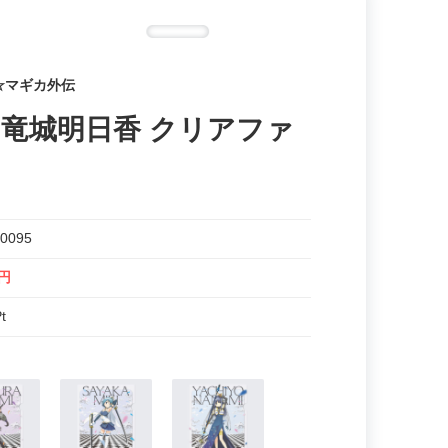
☆マギカ外伝
 竜城明日香 クリアファ
0095
0円
t