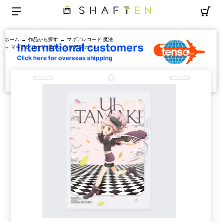
ホーム
→
作品から探す
→
マギアレコード 魔法少女まどか☆マギカ外伝
→ マギアレコード 環うい クリアファイル