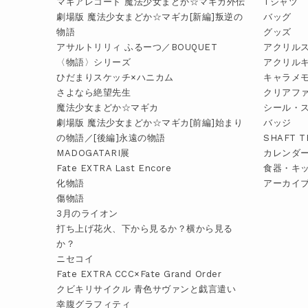
マギアレコード 魔法少女まどか☆マギカ外伝
Tシャツ
劇場版 魔法少女まどか☆マギカ[新編]叛逆の
バッグ
物語
グッズ
アサルトリリィ ふるーつ／BOUQUET
アクリル
〈物語〉シリーズ
アクリル
ひだまりスケッチ×ハニカム
キャラメ
さよなら絶望先生
クリアフ
魔法少女まどか☆マギカ
シール・
劇場版 魔法少女まどか☆マギカ[前編]始まり
バッジ
の物語／[後編]永遠の物語
SHAFT 
MADOGATARI展
カレンダ
Fate EXTRA Last Encore
食器・キ
化物語
アーカイ
傷物語
3月のライオン
打ち上げ花火、下から見るか？横から見る
か？
ニセコイ
Fate EXTRA CCC×Fate Grand Order
クビキリサイクル 青色サヴァンと戯言遣い
幸腹グラフィティ