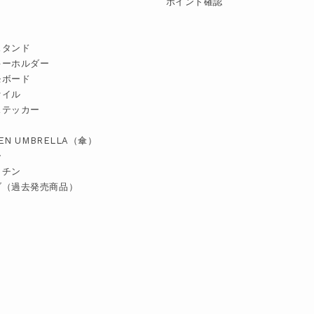
ポイント確認
スタンド
キーホルダー
モボード
ァイル
ステッカー
TEN UMBRELLA（傘）
ー
ッチン
ブ（過去発売商品）