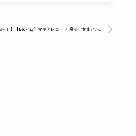
【発送開始のお知らせ】【Blu-ray】マギアレコード 魔法少女まどか☆マギカ外伝 Final SEASON-浅き夢の暁- 1 【完全生産限定版】