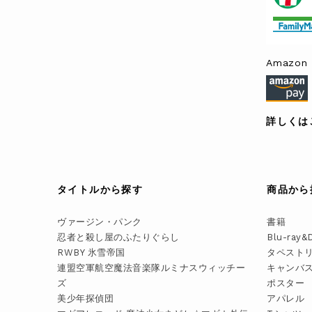
Amazon 
詳しくは
タイトルから探す
商品から
ヴァージン・パンク
書籍
忍者と殺し屋のふたりぐらし
Blu-ray&
RWBY 氷雪帝国
タペスト
連盟空軍航空魔法音楽隊ルミナスウィッチー
キャンバ
ズ
ポスター
美少年探偵団
アパレル