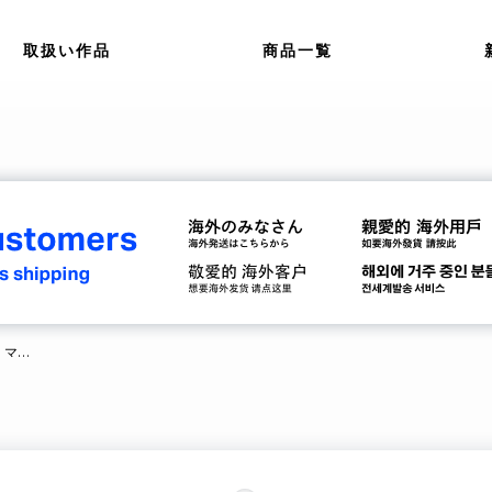
取扱い作品
商品一覧
【発送開始のお知らせ】【Blu-ray】マギアレコード 魔法少女まどか☆マギカ外伝 Final SEASON-浅き夢の暁- 2【完全生産限定版】