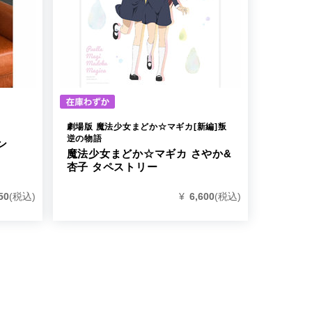
劇場版 魔法少女まどか☆マギカ[新編]叛
逆の物語
ン
魔法少女まどか☆マギカ さやか&
杏子 タペストリー
50
(税込)
¥
6,600
(税込)