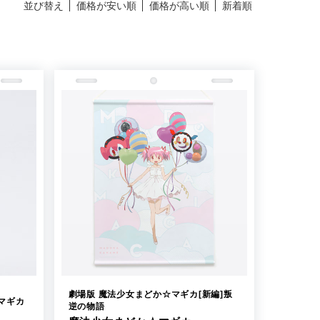
並び替え
価格が安い順
価格が高い順
新着順
劇場版 魔法少女まどか☆マギカ[新編]叛
マギカ
逆の物語