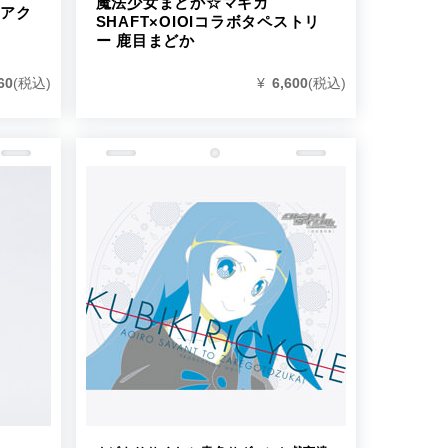
魔法少女まどか☆マギカ
 アク
SHAFT×OIOIコラボタペストリ
ー 鹿目まどか
60
(税込)
¥
6,600
(税込)