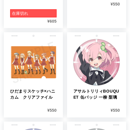
¥
550
在庫切れ
¥
605
ひだまりスケッチ×ハニ
アサルトリリィBOUQU
カム クリアファイル
ET 缶バッジ 一柳 梨璃
¥
550
¥
550