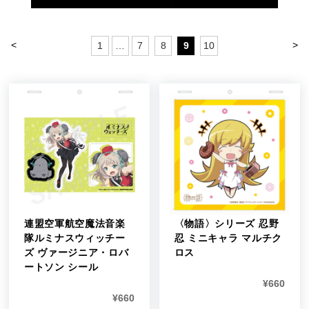
<
>
1
…
7
8
9
10
連盟空軍航空魔法音楽
〈物語〉シリーズ 忍野
隊ルミナスウィッチー
忍 ミニキャラ マルチク
ズ ヴァージニア・ロバ
ロス
ートソン シール
¥
660
¥
660