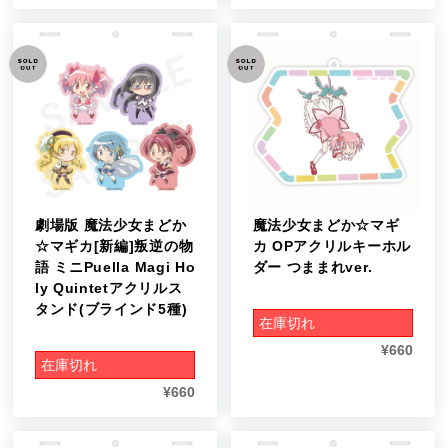
劇場版 魔法少女まどか
魔法少女まどか☆マギ
☆マギカ[新編]叛逆の物
カ OPアクリルキーホル
語 ミニPuella Magi Ho
ダー つままれver.
ly Quintetアクリルス
タンド(ブラインド5種)
在庫切れ
¥
660
在庫切れ
¥
660