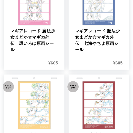
マギアレコード 魔法少
マギアレコード 魔法少
女まどか☆マギカ外
女まどか☆マギカ外
伝 環いろは原画シー
伝 七海やちよ原画シ
ル
ール
¥
605
¥
605