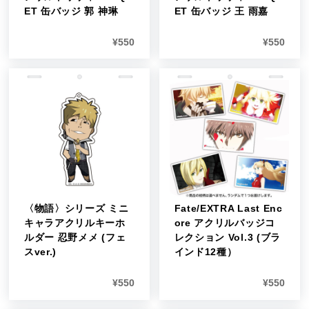
ET 缶バッジ 郭 神琳
ET 缶バッジ 王 雨嘉
¥
550
¥
550
〈物語〉シリーズ ミニ
Fate/EXTRA Last Enc
キャラアクリルキーホ
ore アクリルバッジコ
ルダー 忍野メメ (フェ
レクション Vol.3 (ブラ
スver.)
インド12種）
¥
550
¥
550