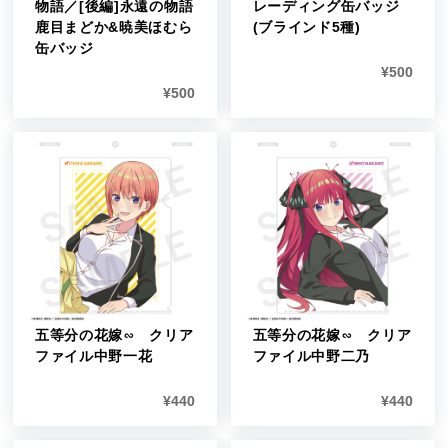
物語／[後編]永遠の物語
レーディング缶バッジ
鹿目まどか&暁美ほむら
(ブラインド5種)
缶バッジ
¥
500
¥
500
五等分の花嫁∽ クリア
五等分の花嫁∽ クリア
ファイル中野一花
ファイル中野二乃
¥
440
¥
440