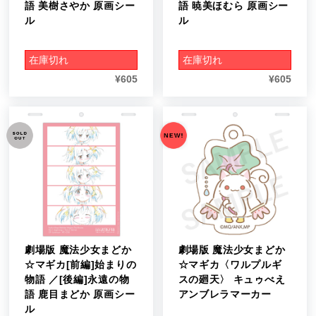
語 美樹さやか 原画シー
語 暁美ほむら 原画シー
ル
ル
在庫切れ
在庫切れ
¥
605
¥
605
劇場版 魔法少女まどか
劇場版 魔法少女まどか
☆マギカ[前編]始まりの
☆マギカ〈ワルプルギ
物語 ／[後編]永遠の物
スの廻天〉 キュゥべえ
語 鹿目まどか 原画シー
アンブレラマーカー
ル